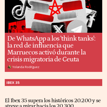
De WhatsApp a los 'think tanks':
la red de influencia que
Marruecos activó durante la
crisis migratoria de Ceuta
Yolanda Rodríguez
IBEX 35
El Ibex 35 supera los históricos 20.200 y se
atreve a mirar hacia los 20.300