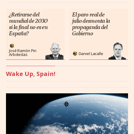
¿Retirarse del
El paro real de
mundial de 2030
julio desmonta la
si la final no es en
propaganda del
España?
Gobierno
José Ramón Pin
Daniel Lacalle
Arboledas
Wake Up, Spain!