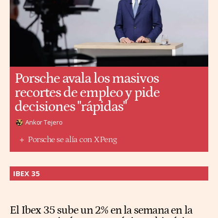
Porsche avala los masivos
recortes de empleo y pide
decisiones "rápidas"
Ankor Tejero
Porsche se alía con XPeng
IBEX 35
El Ibex 35 sube un 2% en la semana en la