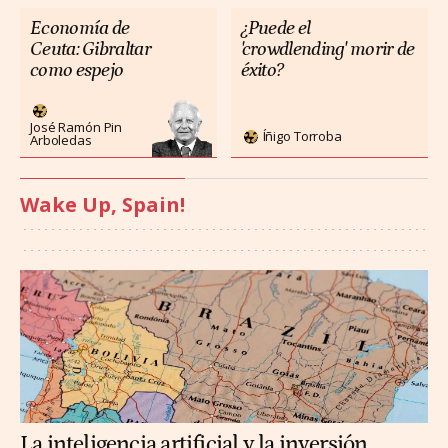
Economía de
¿Puede el
Ceuta: Gibraltar
'crowdlending' morir de
como espejo
éxito?
José Ramón Pin
Íñigo Torroba
Arboledas
Wake Up, Spain!
La inteligencia artificial y la inversión