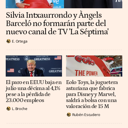
Silvia Intxaurrondo y Àngels
Barceló no formarán parte del
nuevo canal de TV 'La Séptima'
E. Ortega
El paro en EEUU baja en
Eolo Toys, la juguetera
julio una décima al 4,1%
asturiana que fabrica
pese a la pérdida de
para Disney y Marvel,
23.000 empleos
saldrá a bolsa con una
valoración de 15 M
L. Broche
Rubén Escudero