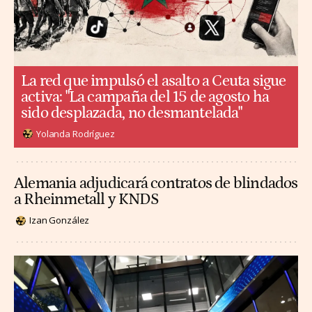
La red que impulsó el asalto a Ceuta sigue
activa: "La campaña del 15 de agosto ha
sido desplazada, no desmantelada"
Yolanda Rodríguez
Alemania adjudicará contratos de blindados
a Rheinmetall y KNDS
Izan González