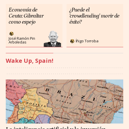
Economía de
¿Puede el
Ceuta: Gibraltar
'crowdlending' morir de
como espejo
éxito?
José Ramón Pin
Íñigo Torroba
Arboledas
Wake Up, Spain!