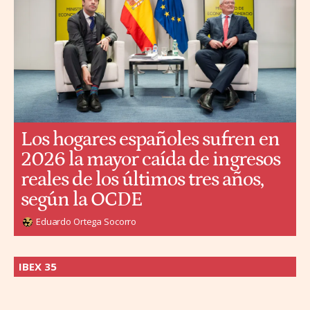
Los hogares españoles sufren en
2026 la mayor caída de ingresos
reales de los últimos tres años,
según la OCDE
Eduardo Ortega Socorro
IBEX 35