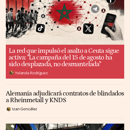
La red que impulsó el asalto a Ceuta sigue
activa: "La campaña del 15 de agosto ha
sido desplazada, no desmantelada"
Yolanda Rodríguez
Alemania adjudicará contratos de blindados
a Rheinmetall y KNDS
Izan González