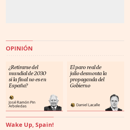
OPINIÓN
¿Retirarse del
El paro real de
mundial de 2030
julio desmonta la
si la final no es en
propaganda del
España?
Gobierno
José Ramón Pin
Daniel Lacalle
Arboledas
Wake Up, Spain!