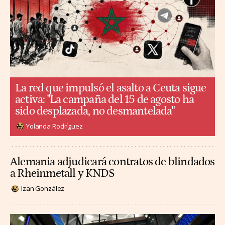
La red que impulsó el asalto a Ceuta sigue
activa: "La campaña del 15 de agosto ha
sido desplazada, no desmantelada"
Yolanda Rodríguez
Alemania adjudicará contratos de blindados
a Rheinmetall y KNDS
Izan González