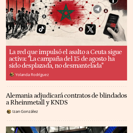
La red que impulsó el asalto a Ceuta sigue
activa: "La campaña del 15 de agosto ha
sido desplazada, no desmantelada"
Yolanda Rodríguez
Alemania adjudicará contratos de blindados
a Rheinmetall y KNDS
Izan González