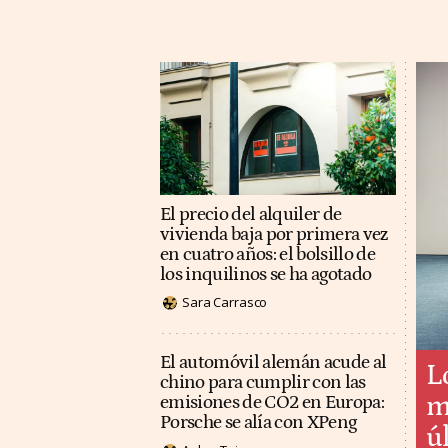
El precio del alquiler de
vivienda baja por primera vez
en cuatro años: el bolsillo de
los inquilinos se ha agotado
Sara Carrasco
El automóvil alemán acude al
L
chino para cumplir con las
m
emisiones de CO2 en Europa:
Porsche se alía con XPeng
ú