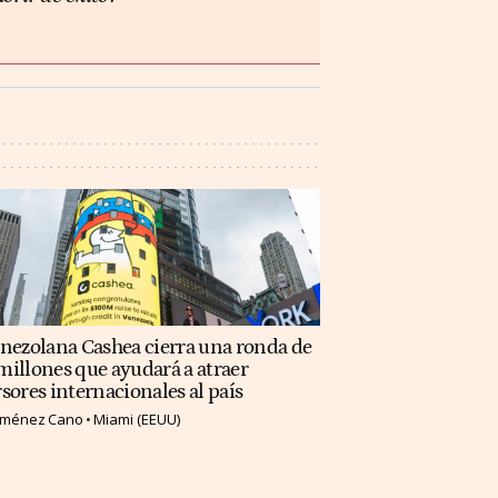
enezolana Cashea cierra una ronda de
illones que ayudará a atraer
sores internacionales al país
Jiménez Cano
Miami (EEUU)