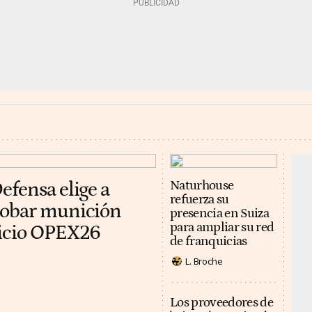
efensa elige a
Naturhouse
refuerza su
robar munición
presencia en Suiza
para ampliar su red
cicio OPEX26
de franquicias
L. Broche
Los proveedores de