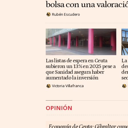
bolsa con una valoraci
Rubén Escudero
Las listas de espera en Ceuta
La
subieron un 13% en 2025 pese a
de
que Sanidad asegura haber
de
aumentado la inversión
se
Victoria Villafranca
OPINIÓN
Economía de Ceuta: Gibraltar como