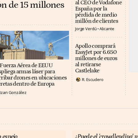
ón de 15 millones
al CEO de Vodafone
España por la
pérdida de medio
millón de clientes
Jorge Verdú
Alicante
Apollo comprará
EasyJet por 6.650
millones de euros
al retirarse
 Fuerza Aérea de EEUU
Castlelake
spliega armas láser para
rribar drones en ubicaciones
R. Escudero
cretas dentro de Europa
Izan González
 espejo
¿Puede el 'crowdlending' m