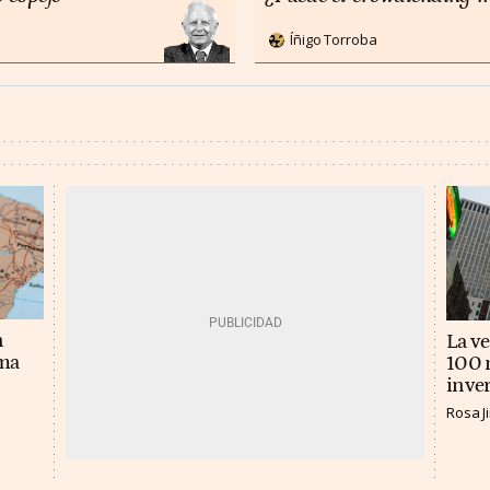
Íñigo Torroba
n
La v
ema
100 m
inver
Rosa 