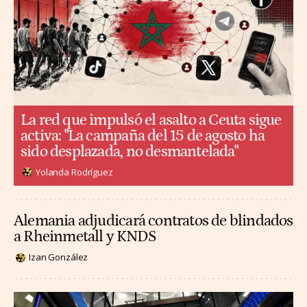
La red que impulsó el asalto a Ceuta sigue
activa: "La campaña del 15 de agosto ha
sido desplazada, no desmantelada"
Yolanda Rodríguez
Alemania adjudicará contratos de blindados
a Rheinmetall y KNDS
Izan González