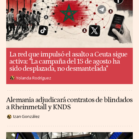
La red que impulsó el asalto a Ceuta sigue
activa: "La campaña del 15 de agosto ha
sido desplazada, no desmantelada"
Yolanda Rodríguez
Alemania adjudicará contratos de blindados
a Rheinmetall y KNDS
Izan González