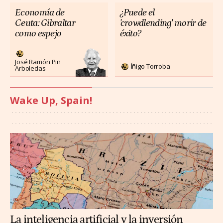
Economía de
¿Puede el
Ceuta: Gibraltar
'crowdlending' morir de
como espejo
éxito?
José Ramón Pin
Íñigo Torroba
Arboledas
Wake Up, Spain!
La inteligencia artificial y la inversión