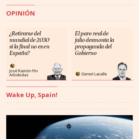
OPINIÓN
¿Retirarse del
El paro real de
mundial de 2030
julio desmonta la
si la final no es en
propaganda del
España?
Gobierno
José Ramón Pin
Daniel Lacalle
Arboledas
Wake Up, Spain!