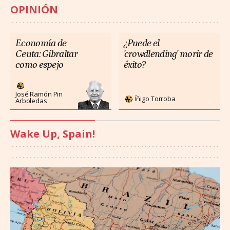
OPINIÓN
Economía de
¿Puede el
Ceuta: Gibraltar
'crowdlending' morir de
como espejo
éxito?
José Ramón Pin
Íñigo Torroba
Arboledas
Wake Up, Spain!