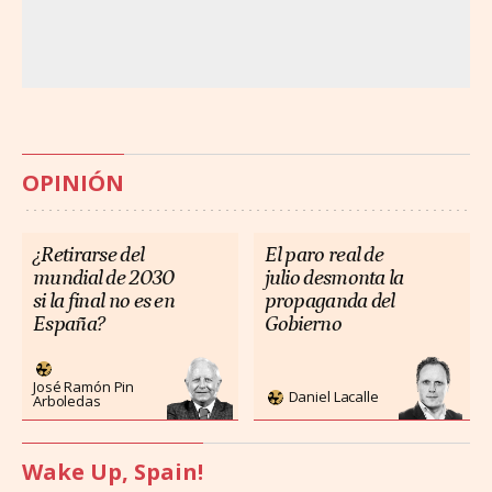
OPINIÓN
¿Retirarse del
El paro real de
mundial de 2030
julio desmonta la
si la final no es en
propaganda del
España?
Gobierno
José Ramón Pin
Daniel Lacalle
Arboledas
Wake Up, Spain!