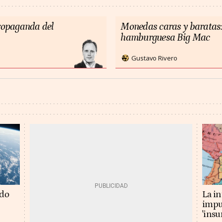
propaganda del
Monedas caras y baratas:
hamburguesa Big Mac
Gustavo Rivero
La in
ado
impu
'insu