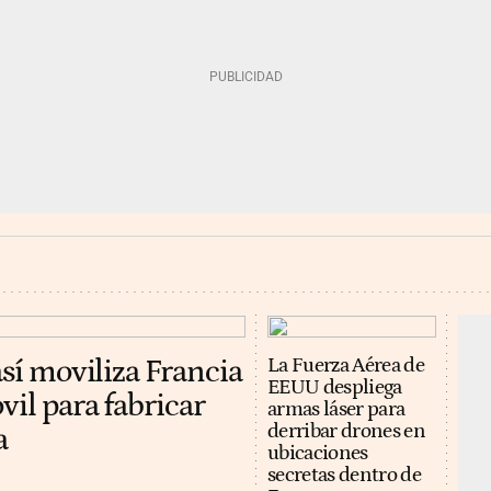
así moviliza Francia
La Fuerza Aérea de
EEUU despliega
vil para fabricar
armas láser para
derribar drones en
a
ubicaciones
secretas dentro de