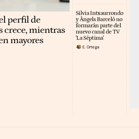
Silvia Intxaurrondo
l perfil de
y Àngels Barceló no
formarán parte del
s crece, mientras
nuevo canal de TV
 en mayores
'La Séptima'
E. Ortega