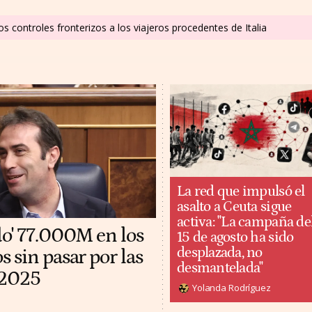
s controles fronterizos a los viajeros procedentes de Italia
La red que impulsó el
asalto a Ceuta sigue
activa: "La campaña de
do' 77.000M en los
15 de agosto ha sido
desplazada, no
 sin pasar por las
desmantelada"
 2025
Yolanda Rodríguez