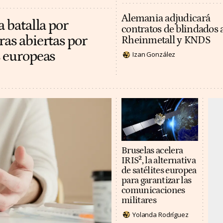
Alemania adjudicará
a batalla por
contratos de blindados 
ras abiertas por
Rheinmetall y KNDS
s europeas
Izan González
Bruselas acelera
IRIS², la alternativa
de satélites europea
para garantizar las
comunicaciones
militares
Yolanda Rodríguez