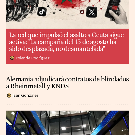
La red que impulsó el asalto a Ceuta sigue
activa: "La campaña del 15 de agosto ha
sido desplazada, no desmantelada"
Yolanda Rodríguez
Alemania adjudicará contratos de blindados
a Rheinmetall y KNDS
Izan González