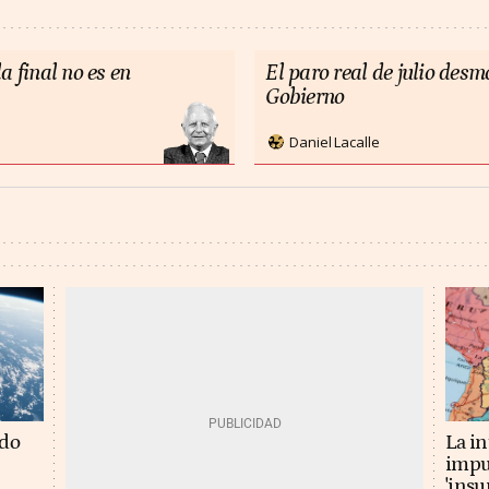
a final no es en
El paro real de julio des
Gobierno
Daniel Lacalle
La in
ado
impu
'insu