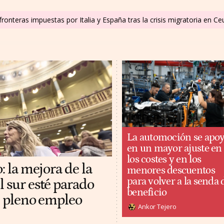
ronteras impuestas por Italia y España tras la crisis migratoria en C
La automoción se apo
en un mayor ajuste en
los costes y en los
: la mejora de la
menores descuentos
para volver a la senda 
l sur esté parado
beneficio
al pleno empleo
Ankor Tejero