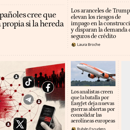
Los aranceles de Trump
spañoles cree que
elevan los riesgos de
 propia si la hereda
impago en la construcc
y disparan la demanda 
seguros de crédito
Laura Broche
Los analistas creen
que la batalla por
EasyJet deja nuevas
guerras abiertas por
consolidar las
aerolíneas europeas
Rubén Escudero