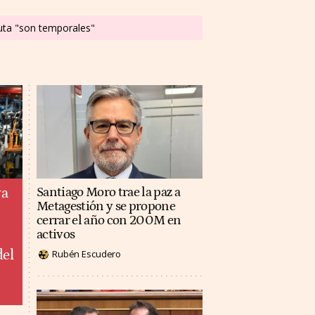
euta "son temporales"
ya
Santiago Moro trae la paz a
Metagestión y se propone
cerrar el año con 200M en
activos
del
Rubén Escudero