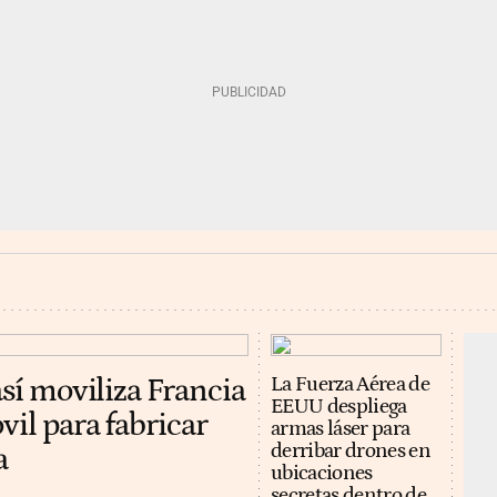
así moviliza Francia
La Fuerza Aérea de
EEUU despliega
vil para fabricar
armas láser para
derribar drones en
a
ubicaciones
secretas dentro de