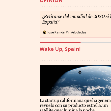
OPINIÓN
¿Retirarse del mundial de 2030 si l
España?
José Ramón Pin Arboledas
Wake Up, Spain!
La startup californiana que ha gener
revuelo con su producto estrella: un
satélite que ilumina la noche