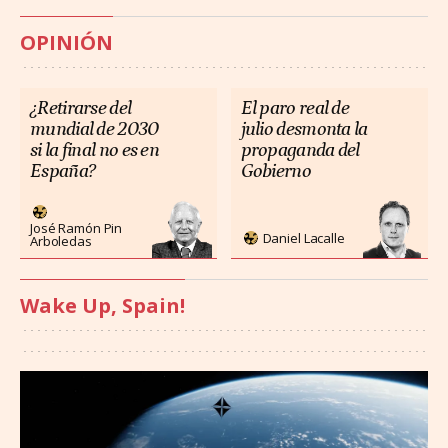
OPINIÓN
¿Retirarse del
El paro real de
mundial de 2030
julio desmonta la
si la final no es en
propaganda del
España?
Gobierno
José Ramón Pin
Daniel Lacalle
Arboledas
Wake Up, Spain!