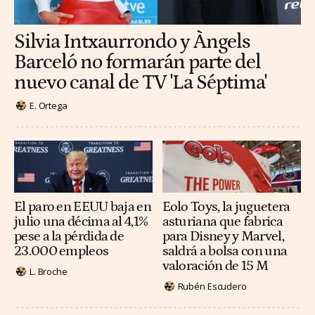
Silvia Intxaurrondo y Àngels
Barceló no formarán parte del
nuevo canal de TV 'La Séptima'
E. Ortega
El paro en EEUU baja en
Eolo Toys, la juguetera
julio una décima al 4,1%
asturiana que fabrica
pese a la pérdida de
para Disney y Marvel,
23.000 empleos
saldrá a bolsa con una
valoración de 15 M
L. Broche
Rubén Escudero