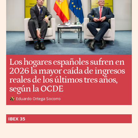
Los hogares españoles sufren en
2026 la mayor caída de ingresos
reales de los últimos tres años,
según la OCDE
Eduardo Ortega Socorro
IBEX 35