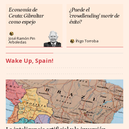
Economía de
¿Puede el
Ceuta: Gibraltar
'crowdlending' morir de
como espejo
éxito?
José Ramón Pin
Íñigo Torroba
Arboledas
Wake Up, Spain!