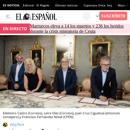
ES NOTICIA:
Editoral - El Rúgido
Últimas noticias
Cuponazo Once, hoy
Mapa de 
Marruecos eleva a 14 los muertos y 236 los heridos
EN DIRECTO
durante la crisis migratoria de Ceuta
Edelmiro Castro (Correos), Leire Díez (Correos), Juan Cruz Cigudosa (entonces
consejero) y Francisco Fernández Nistal (CPEN).
POLÍTICA