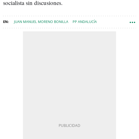
socialista sin discusiones.
JUAN MANUEL MORENO BONILLA
PP ANDALUCÍA
PSOE ANDALUCÍA
MARÍA JESÚS MONTERO
ELECCIONES ANDALUCÍA 2026
JUANMA MORENO