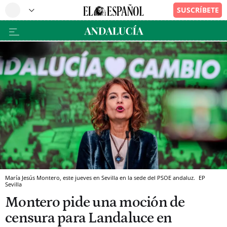
María Jesús Montero, este jueves en Sevilla en la sede del PSOE andaluz.
EP
Sevilla
Montero pide una moción de
censura para Landaluce en