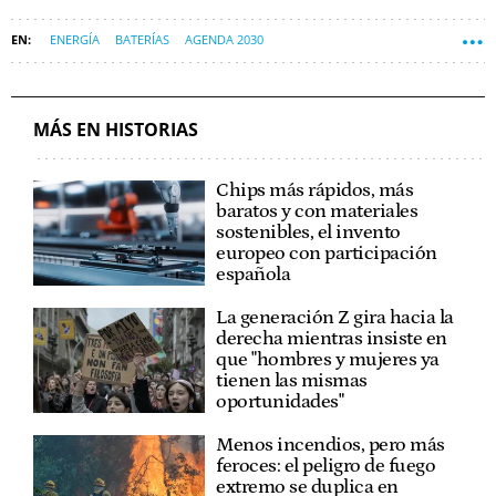
ENERGÍA
BATERÍAS
AGENDA 2030
ODS (OBJETIVOS DE DESARROLLO SOSTENIBLE)
ENCLAVE ODS
OBJETIVO 7: ENERGÍA ASEQUIBLE Y NO CONTAMINANTE
MÁS EN HISTORIAS
OBJETIVO 9: INDUSTRIA, INNOVACIÓN E INFRAESTRUCTURA
Chips más rápidos, más
baratos y con materiales
sostenibles, el invento
europeo con participación
española
La generación Z gira hacia la
derecha mientras insiste en
que "hombres y mujeres ya
tienen las mismas
oportunidades"
Menos incendios, pero más
feroces: el peligro de fuego
extremo se duplica en