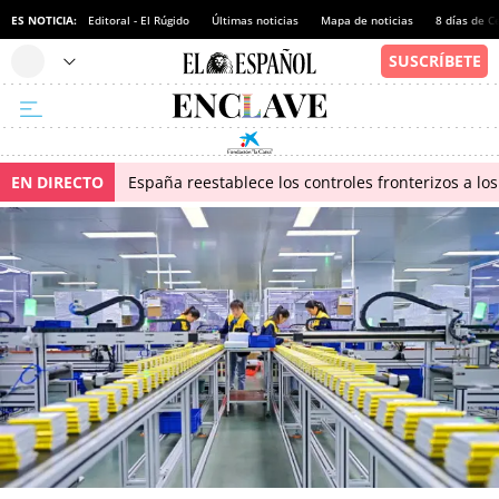
ES NOTICIA:
Editoral - El Rúgido
Últimas noticias
Mapa de noticias
8 días de C
EN DIRECTO
España reestablece los controles fronterizos a los