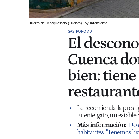
Huerta del Marquesado (Cuenca).
Ayuntamiento
GASTRONOMÍA
El descono
Cuenca do
bien: tiene
restaurante
Lo recomienda la prestig
Fuentelgato, un estable
Más información:
Dos
habitantes: "Tenemos lis