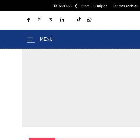
ES NOTICIA:
Editoral - El Rúgido
Últimas noticias