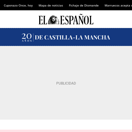
Cuponazo Once, hoy
Mapa de noticias
Fichaje de Diomande
Marruecos acepta 