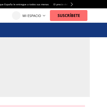
que España le entregue a todos sus menas
El precio del alquiler de vivienda baja por pri