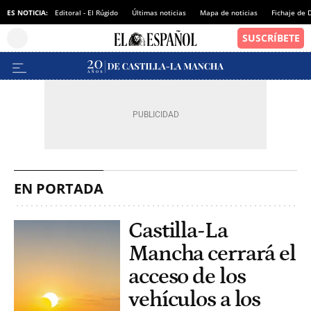
ES NOTICIA:
Editoral - El Rúgido
Últimas noticias
Mapa de noticias
Fichaje de
EN PORTADA
Castilla-La
Mancha cerrará el
acceso de los
vehículos a los