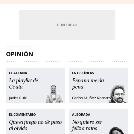
OPINIÓN
EL ALCANÁ
ENTRELÍNEAS
La playlist de
España me da
Ceuta
pena
Javier Ruiz
Carlos Muñoz Romero
EL COMENTARIO
ALBORADA
Que el fuego no dé paso
No quiero ser
al olvido
feliz a ratos