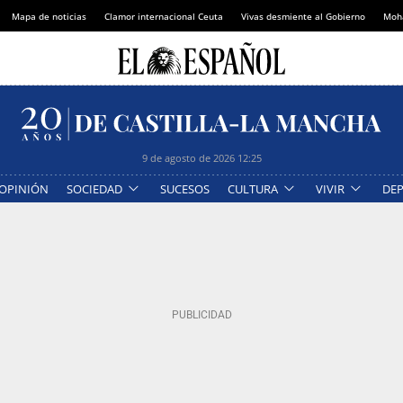
Mapa de noticias
Clamor internacional Ceuta
Vivas desmiente al Gobierno
Moh
9 de agosto de 2026
12:25
OPINIÓN
SOCIEDAD
SUCESOS
CULTURA
VIVIR
DE