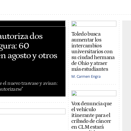
autoriza dos
Toledo busca
aumentar los
gura: 60
intercambios
universitarios con
n agosto y otros
su ciudad hermana
de Ohio y atraer
más estudiantes
M. Carmen Engra
 el nuevo trasvase y avisan:
autorizarse"
Vox denuncia que
el vehículo
itinerante para el
cribado de cáncer
en CLM estará