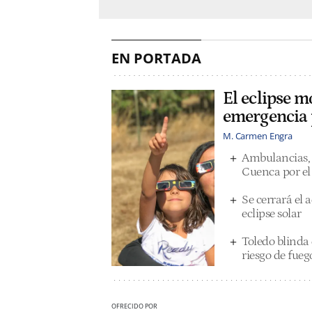
EN PORTADA
El eclipse mo
emergencia p
M. Carmen Engra
Ambulancias, e
Cuenca por el 
Se cerrará el 
eclipse solar
Toledo blinda e
riesgo de fueg
OFRECIDO POR