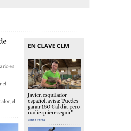
 de
EN CLAVE CLM
ario en
 el
Javier, esquilador
español, avisa: "Puedes
alor, el
ganar 150 € al día, pero
nadie quiere seguir"
Sergio Perea