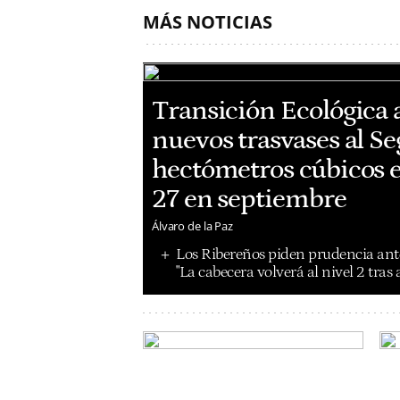
MÁS NOTICIAS
Transición Ecológica 
nuevos trasvases al Se
hectómetros cúbicos e
27 en septiembre
Álvaro de la Paz
Los Ribereños piden prudencia ante
"La cabecera volverá al nivel 2 tras 