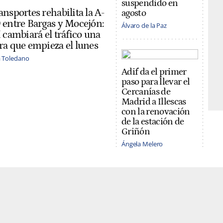
suspendido en
ansportes rehabilita la A-
agosto
 entre Bargas y Mocejón:
Álvaro de la Paz
í cambiará el tráfico una
ra que empieza el lunes
ia Toledano
Adif da el primer
paso para llevar el
Cercanías de
Madrid a Illescas
con la renovación
de la estación de
Griñón
Ángela Melero