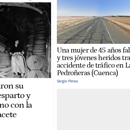
Una mujer de 45 años fal
y tres jóvenes heridos tr
accidente de tráfico en L
Pedroñeras (Cuenca)
Sergio Perea
aron su
sparto y
mo con la
acete