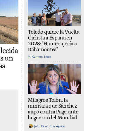
Toledo quiere la Vuelta
Ciclista a España en
2028: "Homenajería a
Bahamontes"
lecida
M. Carmen Engra
as un
as
Milagros Tolón, la
ministra que Sánchez
aupó contra Page, ante
la 'guerra' del Mundial
Julio César Ruiz Aguilar