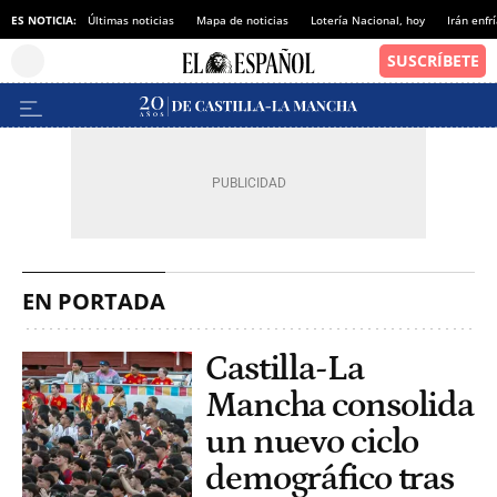
ES NOTICIA:
Últimas noticias
Mapa de noticias
Lotería Nacional, hoy
Irán enfr
EN PORTADA
Castilla-La
Mancha consolida
un nuevo ciclo
demográfico tras