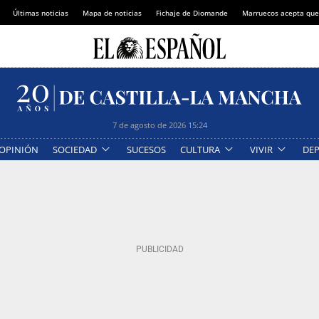
Últimas noticias
Mapa de noticias
Fichaje de Diomande
Marruecos acepta que
7 de agosto de 2026
15:24
OPINIÓN
SOCIEDAD
SUCESOS
CULTURA
VIVIR
DE