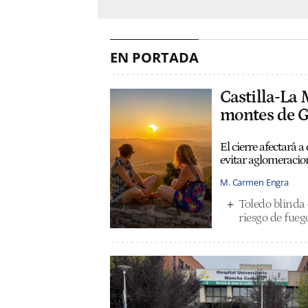
EN PORTADA
Castilla-La 
montes de Gu
El cierre afectará a
evitar aglomeracio
M. Carmen Engra
Toledo blinda e
riesgo de fueg