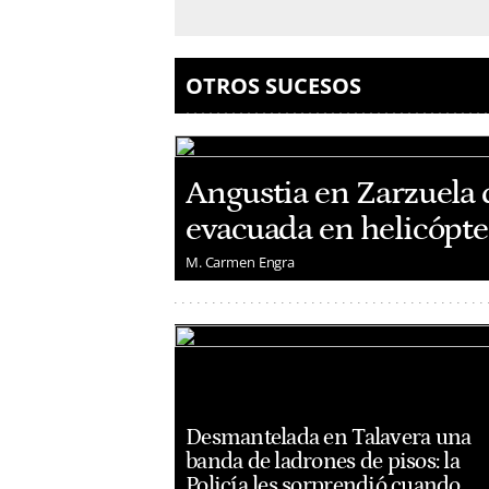
OTROS SUCESOS
Angustia en Zarzuela 
evacuada en helicópter
M. Carmen Engra
Desmantelada en Talavera una
banda de ladrones de pisos: la
Policía les sorprendió cuando