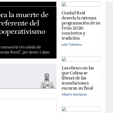
ora la muerte de
Ciudad Real
desvela la extensa
eferente del
programación de su
Feria 2026:
cooperativismo
conciertos y
tradición
Julia Toledano
rmanecerá vinculada de
ocaja Rural", por Javier López
Las obras con las
que Cobisa se
librará de las
inundaciones
encaran su final
Alberto Morlanes