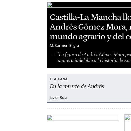
Castilla-La Mancha ll
Andrés Gómez Mora, r
mundo agrario y del 
M. Carmen Engra
"La figura de Andrés Gómez Mora pe
manera indeleble a la historia de Eur
EL ALCANÁ
En la muerte de Andrés
Javier Ruiz