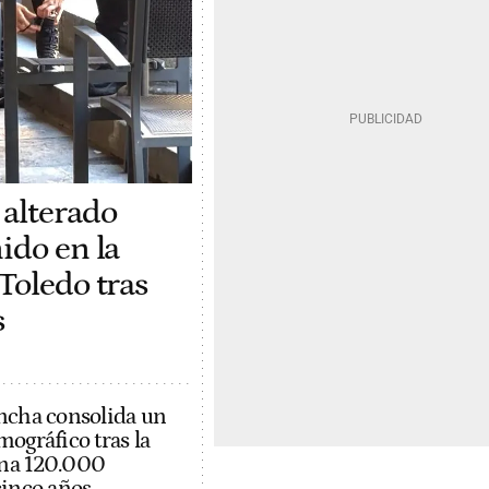
 alterado
ido en la
Toledo tras
s
ncha consolida un
mográfico tras la
na 120.000
cinco años