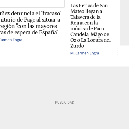
Las Ferias de San
Mateo llegan a
ñez denuncia el "fracaso"
Talavera de la
nitario de Page al situar a
Reina con la
 región "con las mayores
música de Paco
stas de espera de España"
Candela, Mägo de
Oz o La Locura del
Carmen Engra
Zurdo
M. Carmen Engra