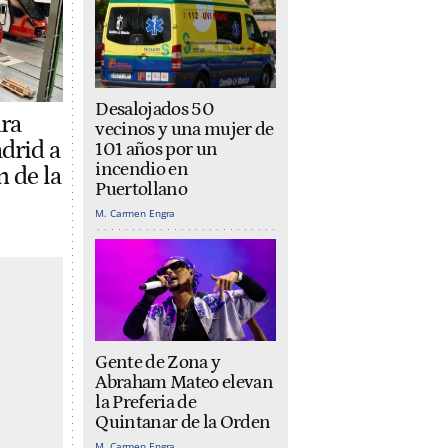
Desalojados 50
ara
vecinos y una mujer de
drid a
101 años por un
incendio en
n de la
Puertollano
M. Carmen Engra
Gente de Zona y
Abraham Mateo elevan
la Preferia de
Quintanar de la Orden
M. Carmen Engra