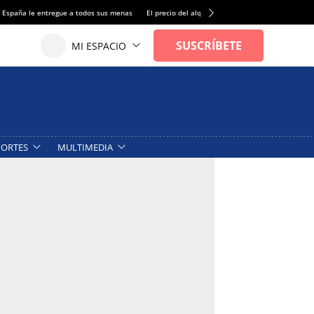
 España le entregue a todos sus menas
El precio del alquiler de vivienda baja por primer
PORTES
MULTIMEDIA