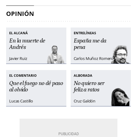
OPINIÓN
EL ALCANÁ
ENTRELÍNEAS
En la muerte de
España me da
Andrés
pena
Javier Ruiz
Carlos Muñoz Romero
EL COMENTARIO
ALBORADA
Que el fuego no dé paso
No quiero ser
al olvido
feliz a ratos
Lucas Castillo
Cruz Galdón