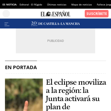
ES NOTICIA:
Editoral - El Rúgido
Últimas noticias
Mapa de noticias
Fallece Jor
EN PORTADA
El eclipse moviliza
a la región: la
Junta activará su
plan de