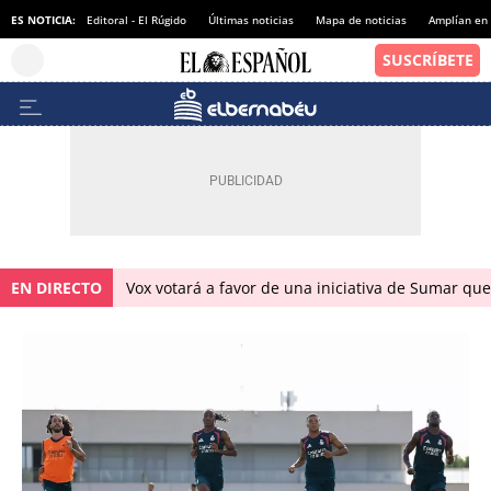
ES NOTICIA:
Editoral - El Rúgido
Últimas noticias
Mapa de noticias
Amplían en
EN DIRECTO
Vox votará a favor de una iniciativa de Sumar qu