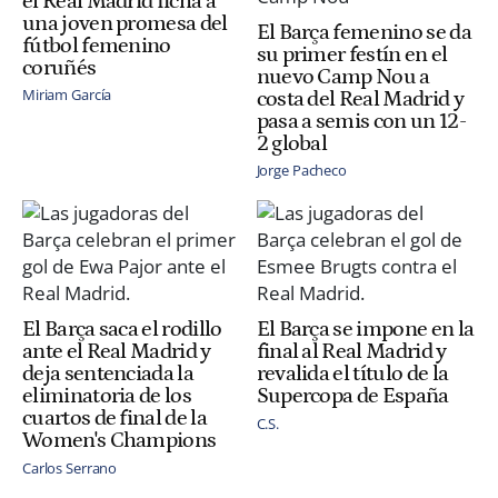
el Real Madrid ficha a
una joven promesa del
El Barça femenino se da
fútbol femenino
su primer festín en el
coruñés
nuevo Camp Nou a
Miriam García
costa del Real Madrid y
pasa a semis con un 12-
2 global
Jorge Pacheco
El Barça saca el rodillo
El Barça se impone en la
ante el Real Madrid y
final al Real Madrid y
deja sentenciada la
revalida el título de la
eliminatoria de los
Supercopa de España
cuartos de final de la
C.S.
Women's Champions
Carlos Serrano