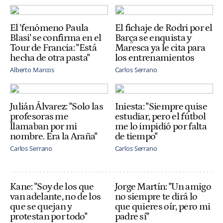
El 'fenómeno Paula
El fichaje de Rodri por el
Blasi' se confirma en el
Barça se enquista y
Tour de Francia: "Está
Maresca ya le cita para
hecha de otra pasta"
los entrenamientos
Alberto Marcos
Carlos Serrano
Julián Álvarez: "Solo las
Iniesta: "Siempre quise
profesoras me
estudiar, pero el fútbol
llamaban por mi
me lo impidió por falta
nombre. Era la Araña"
de tiempo"
Carlos Serrano
Carlos Serrano
Kane: "Soy de los que
Jorge Martín: "Un amigo
van adelante, no de los
no siempre te dirá lo
que se quejan y
que quieres oír, pero mi
protestan por todo"
padre sí"