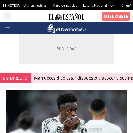
ES NOTICIA:
Últimas noticias
Mapa de noticias
Lotería Nacional, hoy
Irán enfr
EN DIRECTO
Marruecos dice estar dispuesto a acoger a sus me