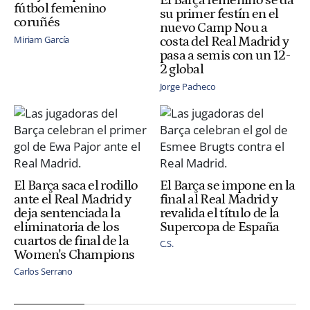
El Barça femenino se da
fútbol femenino
su primer festín en el
coruñés
nuevo Camp Nou a
Miriam García
costa del Real Madrid y
pasa a semis con un 12-
2 global
Jorge Pacheco
El Barça saca el rodillo
El Barça se impone en la
ante el Real Madrid y
final al Real Madrid y
deja sentenciada la
revalida el título de la
eliminatoria de los
Supercopa de España
cuartos de final de la
C.S.
Women's Champions
Carlos Serrano