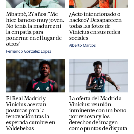
Mbappé, 27 años: "Me
¿Acto intencionado o
hice famoso muy joven.
hackeo? Desaparecen
No tenía la madurez ni
todas las fotos de
la empatía para
Vinicius en sus redes
ponerme en el lugar de
sociales
otros"
Alberto Marcos
Fernando González López
El Real Madrid y
La oferta del Madrid a
Vinicius acercan
Vinicius: reunión
posturas para la
inminente con un bono
renovación tras la
por renovar y los
esperada cumbre en
derechos de imagen
Valdebebas
como puntos de disputa