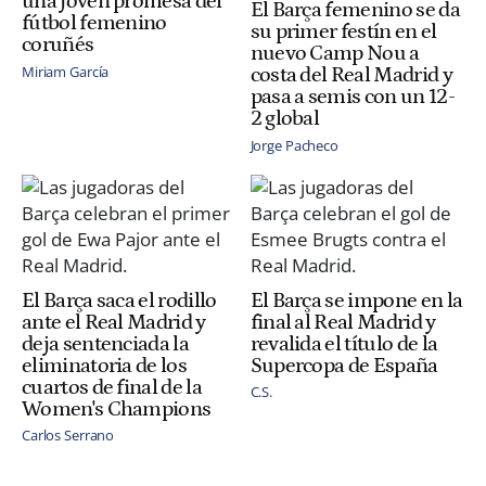
una joven promesa del
El Barça femenino se da
fútbol femenino
su primer festín en el
coruñés
nuevo Camp Nou a
Miriam García
costa del Real Madrid y
pasa a semis con un 12-
2 global
Jorge Pacheco
El Barça saca el rodillo
El Barça se impone en la
ante el Real Madrid y
final al Real Madrid y
deja sentenciada la
revalida el título de la
eliminatoria de los
Supercopa de España
cuartos de final de la
C.S.
Women's Champions
Carlos Serrano