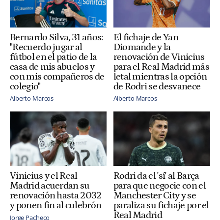
Bernardo Silva, 31 años:
El fichaje de Yan
"Recuerdo jugar al
Diomande y la
fútbol en el patio de la
renovación de Vinicius
casa de mis abuelos y
para el Real Madrid más
con mis compañeros de
letal mientras la opción
colegio"
de Rodri se desvanece
Alberto Marcos
Alberto Marcos
Vinicius y el Real
Rodri da el 'sí' al Barça
Madrid acuerdan su
para que negocie con el
renovación hasta 2032
Manchester City y se
y ponen fin al culebrón
paraliza su fichaje por el
Real Madrid
Jorge Pacheco