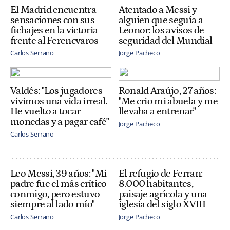
El Madrid encuentra
Atentado a Messi y
sensaciones con sus
alguien que seguía a
fichajes en la victoria
Leonor: los avisos de
frente al Ferencvaros
seguridad del Mundial
Carlos Serrano
Jorge Pacheco
Valdés: "Los jugadores
Ronald Araújo, 27 años:
vivimos una vida irreal.
"Me crio mi abuela y me
He vuelto a tocar
llevaba a entrenar"
monedas y a pagar café"
Jorge Pacheco
Carlos Serrano
Leo Messi, 39 años: "Mi
El refugio de Ferran:
padre fue el más crítico
8.000 habitantes,
conmigo, pero estuvo
paisaje agrícola y una
siempre al lado mío"
iglesia del siglo XVIII
Carlos Serrano
Jorge Pacheco