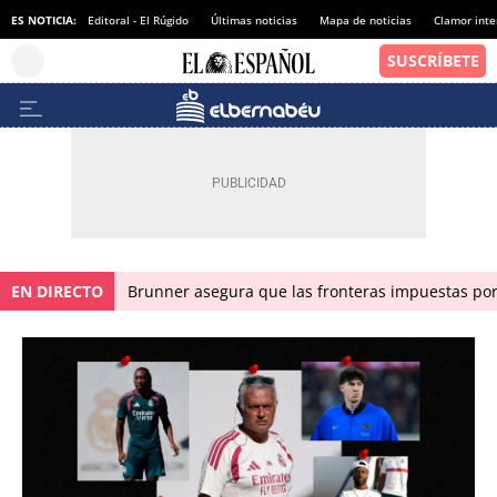
ES NOTICIA:
Editoral - El Rúgido
Últimas noticias
Mapa de noticias
Clamor inte
EN DIRECTO
Brunner asegura que las fronteras impuestas por I