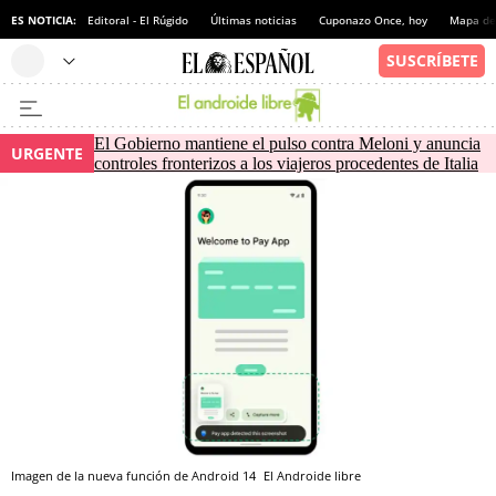
ES NOTICIA:
Editoral - El Rúgido
Últimas noticias
Cuponazo Once, hoy
Mapa de 
El Gobierno mantiene el pulso contra Meloni y anuncia
URGENTE
controles fronterizos a los viajeros procedentes de Italia
Imagen de la nueva función de Android 14
El Androide libre