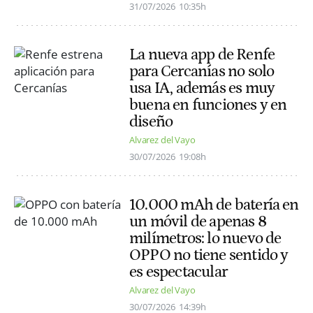
31/07/2026
10:35h
La nueva app de Renfe
para Cercanías no solo
usa IA, además es muy
buena en funciones y en
diseño
Alvarez del Vayo
30/07/2026
19:08h
10.000 mAh de batería en
un móvil de apenas 8
milímetros: lo nuevo de
OPPO no tiene sentido y
es espectacular
Alvarez del Vayo
30/07/2026
14:39h