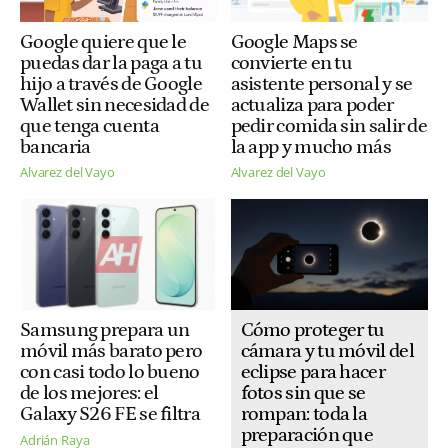
Google quiere que le
Google Maps se
puedas dar la paga a tu
convierte en tu
hijo a través de Google
asistente personal y se
Wallet sin necesidad de
actualiza para poder
que tenga cuenta
pedir comida sin salir de
bancaria
la app y mucho más
Alvarez del Vayo
Alvarez del Vayo
Cómo proteger tu
Samsung prepara un
cámara y tu móvil del
móvil más barato pero
eclipse para hacer
con casi todo lo bueno
fotos sin que se
de los mejores: el
rompan: toda la
Galaxy S26 FE se filtra
preparación que
Adrián Raya