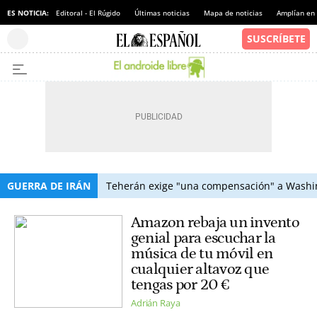
ES NOTICIA:
Editoral - El Rúgido
Últimas noticias
Mapa de noticias
Amplían en
GUERRA DE IRÁN
Teherán exige "una compensación" a Washin
Amazon rebaja un invento
genial para escuchar la
música de tu móvil en
cualquier altavoz que
tengas por 20 €
Adrián Raya