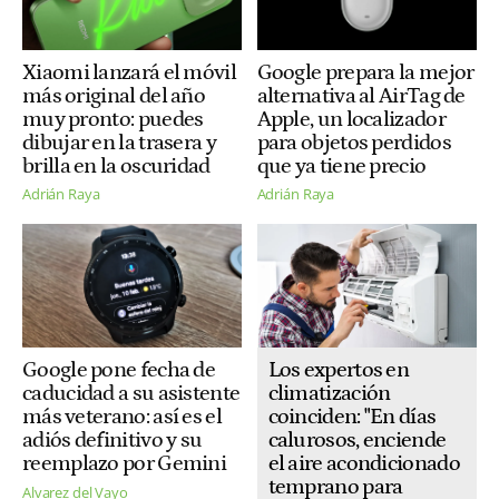
Xiaomi lanzará el móvil
Google prepara la mejor
más original del año
alternativa al AirTag de
muy pronto: puedes
Apple, un localizador
dibujar en la trasera y
para objetos perdidos
brilla en la oscuridad
que ya tiene precio
Adrián Raya
Adrián Raya
Los expertos en
Google pone fecha de
climatización
caducidad a su asistente
coinciden: "En días
más veterano: así es el
calurosos, enciende
adiós definitivo y su
el aire acondicionado
reemplazo por Gemini
temprano para
Alvarez del Vayo