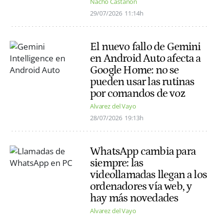
Nacho Castañón
29/07/2026
11:14h
El nuevo fallo de Gemini
en Android Auto afecta a
Google Home: no se
pueden usar las rutinas
por comandos de voz
Alvarez del Vayo
28/07/2026
19:13h
WhatsApp cambia para
siempre: las
videollamadas llegan a los
ordenadores vía web, y
hay más novedades
Alvarez del Vayo