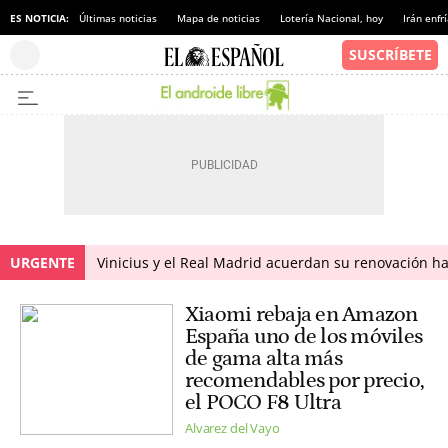
ES NOTICIA:
Últimas noticias
Mapa de noticias
Lotería Nacional, hoy
Irán enfr
URGENTE
Vinicius y el Real Madrid acuerdan su renovación h
Xiaomi rebaja en Amazon
España uno de los móviles
de gama alta más
recomendables por precio,
el POCO F8 Ultra
Alvarez del Vayo