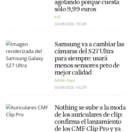
agotando porque cuesta
sólo 9,99 euros
A.R.
03/08/2026
19:32h
Samsung va a cambiar las
cámaras del S27 Ultra
para siempre: usará
menos sensores pero de
mejor calidad
Adrián Raya
03/08/2026
16:27h
Nothing se sube a la moda
de los auriculares de clip:
confirma el lanzamiento
de los CMF Clip Pro y ya