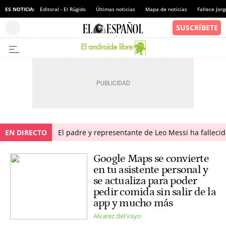
ES NOTICIA:
Editoral - El Rúgido
Últimas noticias
Mapa de noticias
Fallece Jor
EN DIRECTO
El padre y representante de Leo Messi ha falleci
Google Maps se convierte
en tu asistente personal y
se actualiza para poder
pedir comida sin salir de la
app y mucho más
Alvarez del Vayo