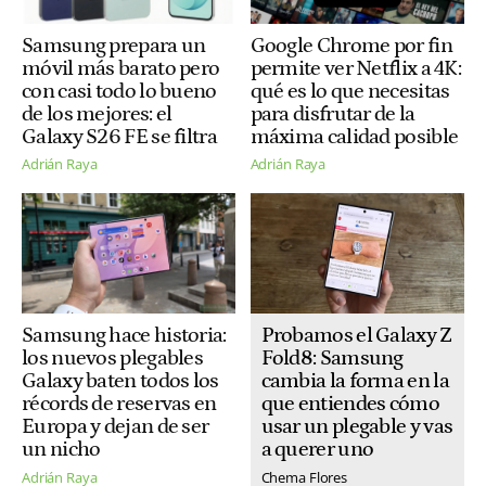
Samsung prepara un
Google Chrome por fin
móvil más barato pero
permite ver Netflix a 4K:
con casi todo lo bueno
qué es lo que necesitas
de los mejores: el
para disfrutar de la
Galaxy S26 FE se filtra
máxima calidad posible
Adrián Raya
Adrián Raya
Probamos el Galaxy Z
Samsung hace historia:
Fold8: Samsung
los nuevos plegables
cambia la forma en la
Galaxy baten todos los
que entiendes cómo
récords de reservas en
usar un plegable y vas
Europa y dejan de ser
a querer uno
un nicho
Chema Flores
Adrián Raya