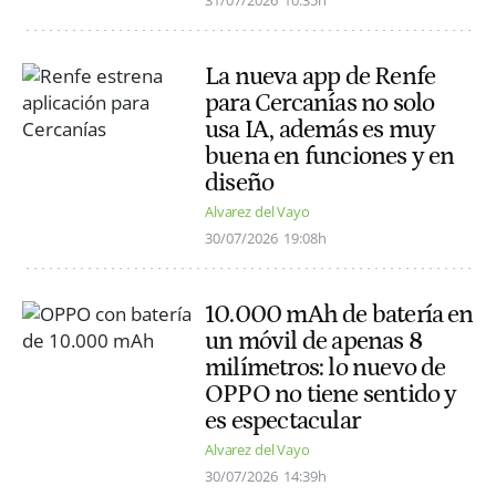
La nueva app de Renfe
para Cercanías no solo
usa IA, además es muy
buena en funciones y en
diseño
Alvarez del Vayo
30/07/2026
19:08h
10.000 mAh de batería en
un móvil de apenas 8
milímetros: lo nuevo de
OPPO no tiene sentido y
es espectacular
Alvarez del Vayo
30/07/2026
14:39h