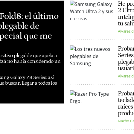
He pr
2 Ultr
Fold8: el último
inteli
tu sal
plegable de
Alvarez d
special que me
Proba
Series
itivo plegable que apela a
plegab
uizá no había considerado un
usuar
Alvarez d
ng Galaxy Z8 Series: así
ue buscan llegar a todos los
Probam
teclad
raíces
produ
Nacho C