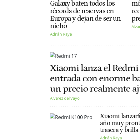
Galaxy baten todos los
mó
récords de reservas en
re
Europa y dejan de ser un
pr
nicho
Alva
Adrián Raya
Xiaomi lanza el Redmi 
entrada con enorme bat
un precio realmente a
Alvarez del Vayo
Xiaomi lanzará
año muy pronto
trasera y brill
Adrián Raya