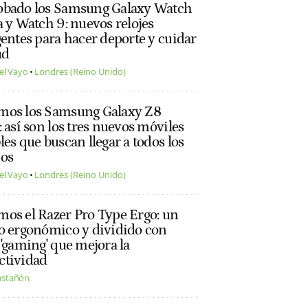
obado los Samsung Galaxy Watch
a y Watch 9: nuevos relojes
gentes para hacer deporte y cuidar
ud
el Vayo
Londres (Reino Unido)
mos los Samsung Galaxy Z8
: así son los tres nuevos móviles
les que buscan llegar a todos los
ios
el Vayo
Londres (Reino Unido)
os el Razer Pro Type Ergo: un
o ergonómico y dividido con
 'gaming' que mejora la
ctividad
astañón