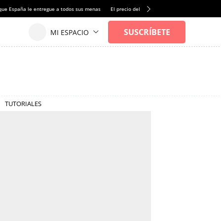
que España le entregue a todos sus menas
El precio del alquiler de vivienda baja por pri
TUTORIALES