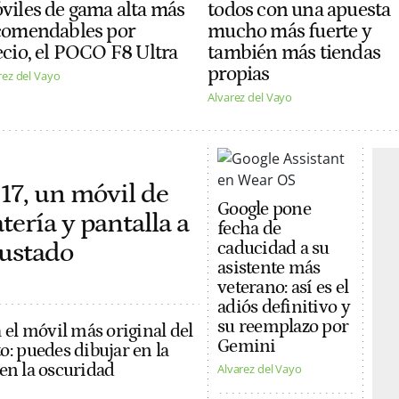
viles de gama alta más
todos con una apuesta
comendables por
mucho más fuerte y
ecio, el POCO F8 Ultra
también más tiendas
propias
rez del Vayo
Alvarez del Vayo
17, un móvil de
Google pone
ería y pantalla a
fecha de
justado
caducidad a su
asistente más
veterano: así es el
adiós definitivo y
su reemplazo por
 el móvil más original del
Gemini
: puedes dibujar en la
a en la oscuridad
Alvarez del Vayo