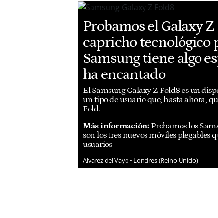
Probamos el Galaxy Z 
capricho tecnológico 
Samsung tiene algo e
ha encantado
El Samsung Galaxy Z Fold8 es un dispos
un tipo de usuario que, hasta ahora, q
Fold.
Más información:
Probamos los Samsu
son los tres nuevos móviles plegables q
usuarios
Alvarez del Vayo
Londres (Reino Unido)