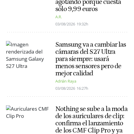
agotando porque cuesta
sólo 9,99 euros
A.R.
03/08/2026
19:32h
Samsung va a cambiar las
cámaras del S27 Ultra
para siempre: usará
menos sensores pero de
mejor calidad
Adrián Raya
03/08/2026
16:27h
Nothing se sube a la moda
de los auriculares de clip:
confirma el lanzamiento
de los CMF Clip Pro y ya