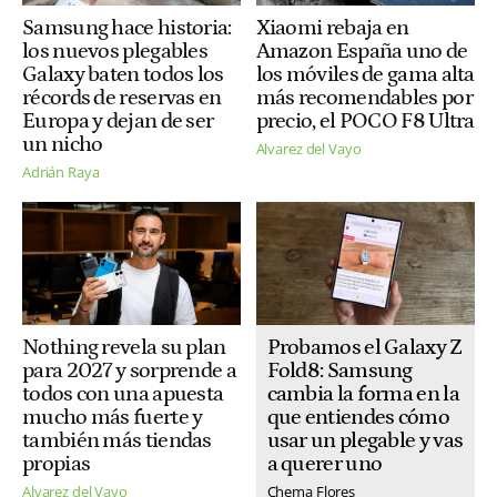
Samsung hace historia:
Xiaomi rebaja en
los nuevos plegables
Amazon España uno de
Galaxy baten todos los
los móviles de gama alta
récords de reservas en
más recomendables por
Europa y dejan de ser
precio, el POCO F8 Ultra
un nicho
Alvarez del Vayo
Adrián Raya
Probamos el Galaxy Z
Nothing revela su plan
Fold8: Samsung
para 2027 y sorprende a
cambia la forma en la
todos con una apuesta
que entiendes cómo
mucho más fuerte y
usar un plegable y vas
también más tiendas
a querer uno
propias
Chema Flores
Alvarez del Vayo