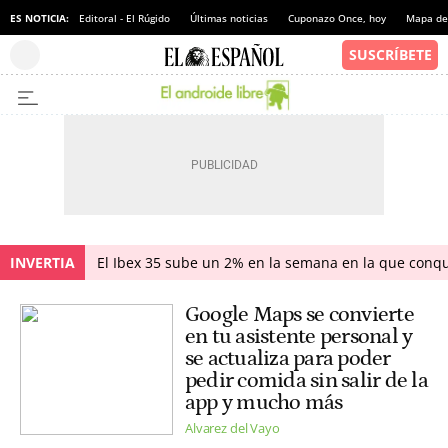
ES NOTICIA:
Editoral - El Rúgido
Últimas noticias
Cuponazo Once, hoy
Mapa de 
INVERTIA
El Ibex 35 sube un 2% en la semana en la que conqu
Google Maps se convierte
en tu asistente personal y
se actualiza para poder
pedir comida sin salir de la
app y mucho más
Alvarez del Vayo