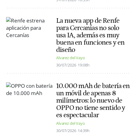
La nueva app de Renfe
para Cercanías no solo
usa IA, además es muy
buena en funciones y en
diseño
Alvarez del Vayo
30/07/2026
19:08h
10.000 mAh de batería en
un móvil de apenas 8
milímetros: lo nuevo de
OPPO no tiene sentido y
es espectacular
Alvarez del Vayo
30/07/2026
14:39h