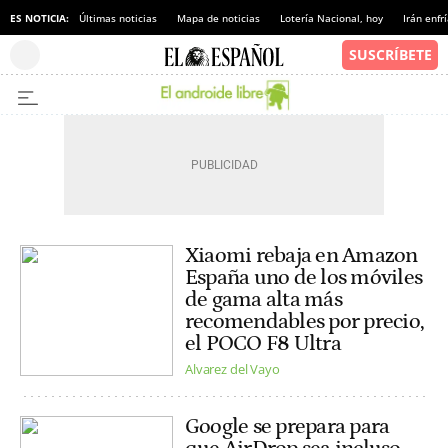
ES NOTICIA:
Últimas noticias
Mapa de noticias
Lotería Nacional, hoy
Irán enfr
Xiaomi rebaja en Amazon
España uno de los móviles
de gama alta más
recomendables por precio,
el POCO F8 Ultra
Alvarez del Vayo
Google se prepara para