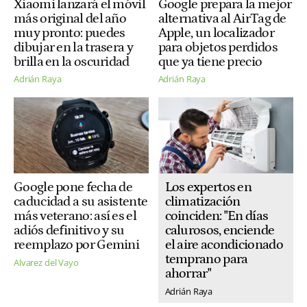
Xiaomi lanzará el móvil
Google prepara la mejor
más original del año
alternativa al AirTag de
muy pronto: puedes
Apple, un localizador
dibujar en la trasera y
para objetos perdidos
brilla en la oscuridad
que ya tiene precio
Adrián Raya
Adrián Raya
Los expertos en
Google pone fecha de
climatización
caducidad a su asistente
coinciden: "En días
más veterano: así es el
calurosos, enciende
adiós definitivo y su
el aire acondicionado
reemplazo por Gemini
temprano para
Alvarez del Vayo
ahorrar"
Adrián Raya