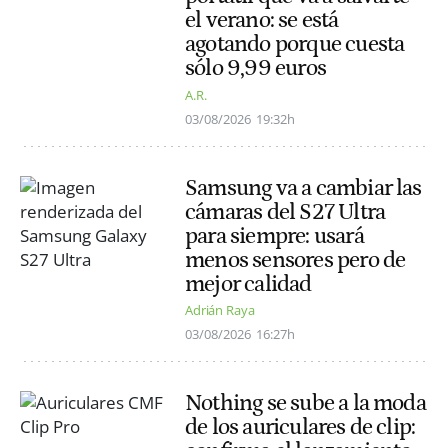
el verano: se está
agotando porque cuesta
sólo 9,99 euros
A.R.
03/08/2026
19:32h
Samsung va a cambiar las
cámaras del S27 Ultra
para siempre: usará
menos sensores pero de
mejor calidad
Adrián Raya
03/08/2026
16:27h
Nothing se sube a la moda
de los auriculares de clip: