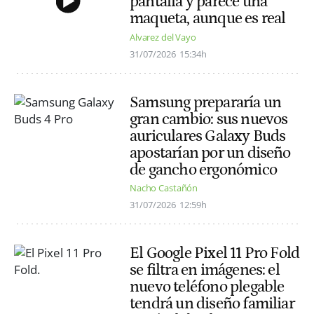
pantalla y parece una
maqueta, aunque es real
Alvarez del Vayo
31/07/2026
15:34h
Samsung prepararía un
gran cambio: sus nuevos
auriculares Galaxy Buds
apostarían por un diseño
de gancho ergonómico
Nacho Castañón
31/07/2026
12:59h
El Google Pixel 11 Pro Fold
se filtra en imágenes: el
nuevo teléfono plegable
tendrá un diseño familiar