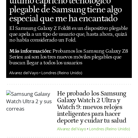
último capricho tecnológico
plegable de Samsung tiene algo
especial que me ha encantado
El Samsung Galaxy Z Fold8 es un dispositivo plegable
que apela a un tipo de usuario que, hasta ahora, quizá
no había considerado un Fold.
Más información:
Probamos los Samsung Galaxy Z8
Series: así son los tres nuevos móviles plegables que
buscan llegar a todos los usuarios
Alvarez del Vayo
Londres (Reino Unido)
He probado los Samsung
Galaxy Watch 2 Ultra y
Watch 9: nuevos relojes
inteligentes para hacer
deporte y cuidar tu salud
Alvarez del Vayo
Londres (Reino Unido)