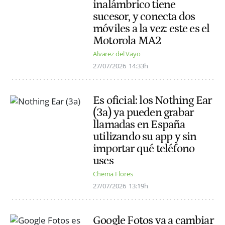
inalámbrico tiene
sucesor, y conecta dos
móviles a la vez: este es el
Motorola MA2
Alvarez del Vayo
27/07/2026
14:33h
Es oficial: los Nothing Ear
(3a) ya pueden grabar
llamadas en España
utilizando su app y sin
importar qué teléfono
uses
Chema Flores
27/07/2026
13:19h
Google Fotos va a cambiar