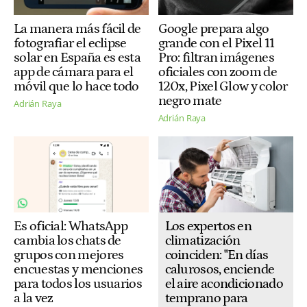
La manera más fácil de
Google prepara algo
fotografiar el eclipse
grande con el Pixel 11
solar en España es esta
Pro: filtran imágenes
app de cámara para el
oficiales con zoom de
móvil que lo hace todo
120x, Pixel Glow y color
negro mate
Adrián Raya
Adrián Raya
Los expertos en
Es oficial: WhatsApp
climatización
cambia los chats de
coinciden: "En días
grupos con mejores
calurosos, enciende
encuestas y menciones
el aire acondicionado
para todos los usuarios
temprano para
a la vez