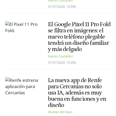
Nacho Castañón
31/07/2026
12:59h
El Google Pixel 11 Pro Fold
se filtra en imágenes: el
nuevo teléfono plegable
tendrá un diseño familiar
y más delgado
Nacho Castañón
31/07/2026
10:35h
La nueva app de Renfe
para Cercanías no solo
usa IA, además es muy
buena en funciones y en
diseño
Alvarez del Vayo