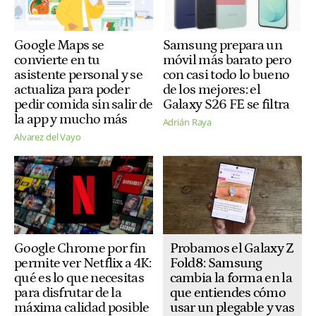
Google Maps se
Samsung prepara un
convierte en tu
móvil más barato pero
asistente personal y se
con casi todo lo bueno
actualiza para poder
de los mejores: el
pedir comida sin salir de
Galaxy S26 FE se filtra
la app y mucho más
Adrián Raya
Alvarez del Vayo
Probamos el Galaxy Z
Google Chrome por fin
Fold8: Samsung
permite ver Netflix a 4K:
cambia la forma en la
qué es lo que necesitas
que entiendes cómo
para disfrutar de la
usar un plegable y vas
máxima calidad posible