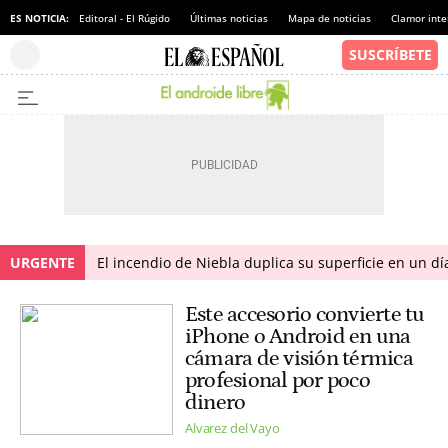
ES NOTICIA:
Editoral - El Rúgido
Últimas noticias
Mapa de noticias
Clamor inte
URGENTE
El incendio de Niebla duplica su superficie en un dí
Este accesorio convierte tu
iPhone o Android en una
cámara de visión térmica
profesional por poco
dinero
Alvarez del Vayo