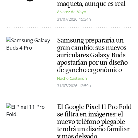
maqueta, aunque es real
Alvarez del Vayo
31/07/2026
15:34h
Samsung prepararía un
gran cambio: sus nuevos
auriculares Galaxy Buds
apostarían por un diseño
de gancho ergonómico
Nacho Castañón
31/07/2026
12:59h
El Google Pixel 11 Pro Fold
se filtra en imágenes: el
nuevo teléfono plegable
tendrá un diseño familiar
y más delgado