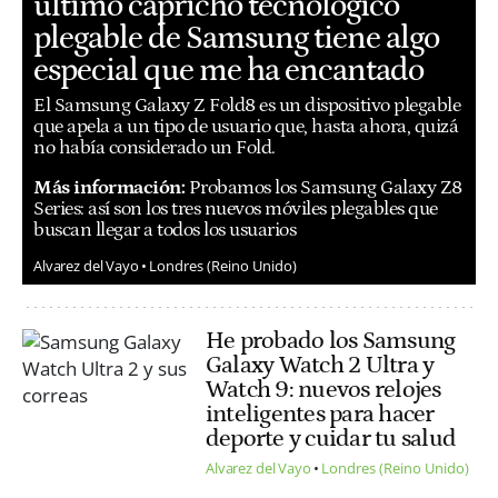
último capricho tecnológico
plegable de Samsung tiene algo
especial que me ha encantado
El Samsung Galaxy Z Fold8 es un dispositivo plegable
que apela a un tipo de usuario que, hasta ahora, quizá
no había considerado un Fold.
Más información:
Probamos los Samsung Galaxy Z8
Series: así son los tres nuevos móviles plegables que
buscan llegar a todos los usuarios
Alvarez del Vayo
Londres (Reino Unido)
He probado los Samsung
Galaxy Watch 2 Ultra y
Watch 9: nuevos relojes
inteligentes para hacer
deporte y cuidar tu salud
Alvarez del Vayo
Londres (Reino Unido)