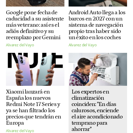
Android Auto llega a los
Google pone fecha de
barcos en 2027 con un
caducidad a su asistente
sistema de navegación
más veterano: así es el
propio tras haber sido
adiós definitivo y su
un éxito en los coches
reemplazo por Gemini
Alvarez del Vayo
Alvarez del Vayo
Los expertos en
Xiaomi lanzará en
climatización
España los nuevos
coinciden: "En días
Redmi Note 17 Series y
calurosos, enciende
ya se han filtrado los
el aire acondicionado
precios que tendrán en
temprano para
Europa
ahorrar"
Alvarez del Vayo