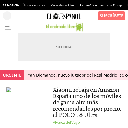
ES NOTICIA:
Últimas noticias
Mapa de noticias
Irán enfría el pacto con Trump
URGENTE
Yan Diomande, nuevo jugador del Real Madrid: se con
Xiaomi rebaja en Amazon
España uno de los móviles
de gama alta más
recomendables por precio,
el POCO F8 Ultra
Alvarez del Vayo