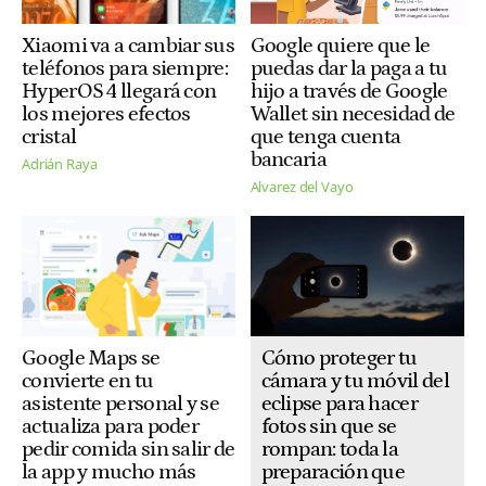
Xiaomi va a cambiar sus
Google quiere que le
teléfonos para siempre:
puedas dar la paga a tu
HyperOS 4 llegará con
hijo a través de Google
los mejores efectos
Wallet sin necesidad de
cristal
que tenga cuenta
bancaria
Adrián Raya
Alvarez del Vayo
Cómo proteger tu
Google Maps se
cámara y tu móvil del
convierte en tu
eclipse para hacer
asistente personal y se
fotos sin que se
actualiza para poder
rompan: toda la
pedir comida sin salir de
preparación que
la app y mucho más