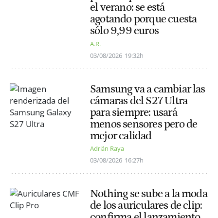
el verano: se está
agotando porque cuesta
sólo 9,99 euros
A.R.
03/08/2026
19:32h
Samsung va a cambiar las
cámaras del S27 Ultra
para siempre: usará
menos sensores pero de
mejor calidad
Adrián Raya
03/08/2026
16:27h
Nothing se sube a la moda
de los auriculares de clip:
confirma el lanzamiento