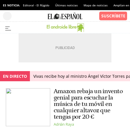
ES NOTICIA:
Editoral - El Rúgido
Últimas noticias
Mapa de noticias
Amplían en
EN DIRECTO
Vivas recibe hoy al ministro Ángel Víctor Torres p
Amazon rebaja un invento
genial para escuchar la
música de tu móvil en
cualquier altavoz que
tengas por 20 €
Adrián Raya