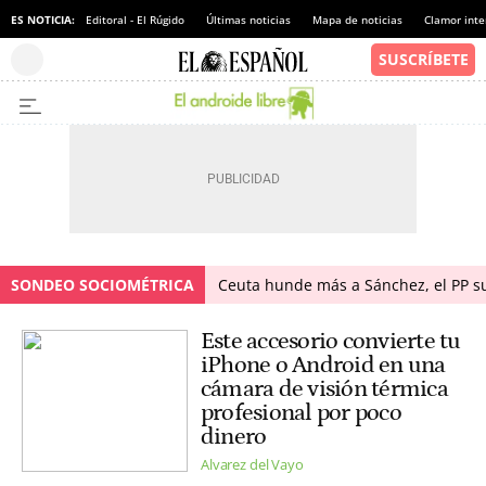
ES NOTICIA:
Editoral - El Rúgido
Últimas noticias
Mapa de noticias
Clamor inte
SONDEO SOCIOMÉTRICA
Ceuta hunde más a Sánchez, el PP su
Este accesorio convierte tu
iPhone o Android en una
cámara de visión térmica
profesional por poco
dinero
Alvarez del Vayo