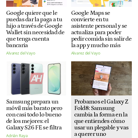
Google quiere que le
Google Maps se
puedas dar la paga a tu
convierte en tu
hijo a través de Google
asistente personal y se
Wallet sin necesidad de
actualiza para poder
que tenga cuenta
pedir comida sin salir de
bancaria
la app y mucho más
Alvarez del Vayo
Alvarez del Vayo
Probamos el Galaxy Z
Samsung prepara un
Fold8: Samsung
móvil más barato pero
cambia la forma en la
con casi todo lo bueno
que entiendes cómo
de los mejores: el
usar un plegable y vas
Galaxy S26 FE se filtra
a querer uno
Adrián Raya