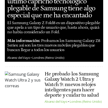
último capricho tecnológico
plegable de Samsung tiene algo
especial que me ha encantado
El Samsung Galaxy Z Fold8 es un dispositivo plegable
que apela a un tipo de usuario que, hasta ahora, quizá
no había considerado un Fold.
Más información:
Probamos los Samsung Galaxy Z8
Series: así son los tres nuevos móviles plegables que
buscan llegar a todos los usuarios
Alvarez del Vayo
Londres (Reino Unido)
He probado los Samsung
Galaxy Watch 2 Ultra y
Watch 9: nuevos relojes
inteligentes para hacer
deporte y cuidar tu salud
Alvarez del Vayo
Londres (Reino Unido)