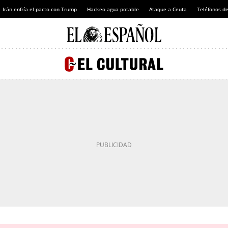
Irán enfría el pacto con Trump
Hackeo agua potable
Ataque a Ceuta
Teléfonos d