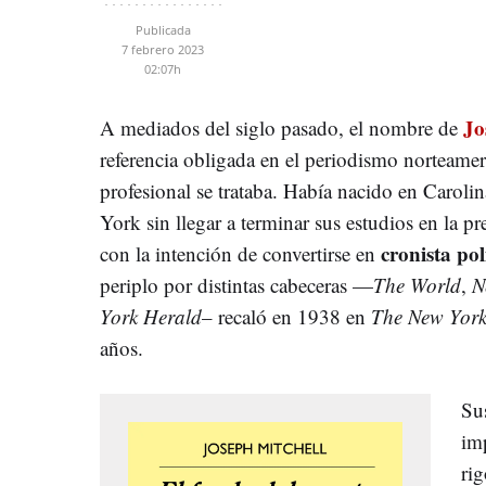
Publicada
7 febrero 2023
02:07h
Jo
A mediados del siglo pasado, el nombre de
referencia obligada en el periodismo norteame
profesional se trataba. Había nacido en Carol
York sin llegar a terminar sus estudios en la pr
cronista pol
con la intención de convertirse en
periplo por distintas cabeceras —
The World
,
N
York Herald
– recaló en 1938 en
The New York
años.
Sus
im
rig