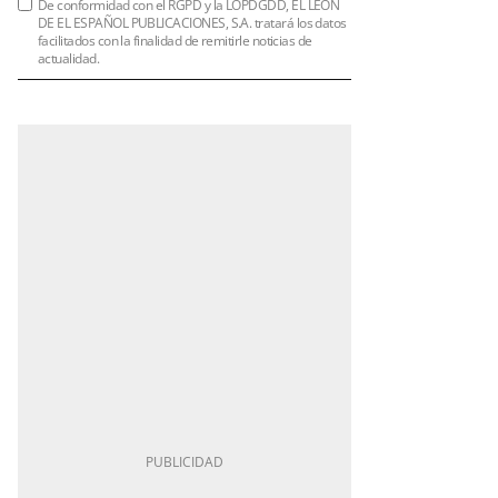
De conformidad con el RGPD y la LOPDGDD, EL LEÓN
DE EL ESPAÑOL PUBLICACIONES, S.A. tratará los datos
facilitados con la finalidad de remitirle noticias de
actualidad.