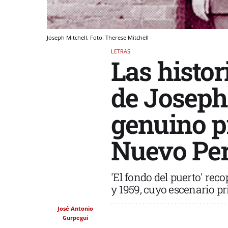
Joseph Mitchell. Foto: Therese Mitchell
LETRAS
Las histo
de Joseph
genuino p
Nuevo Pe
'El fondo del puerto' reco
y 1959, cuyo escenario pr
José Antonio
Gurpegui