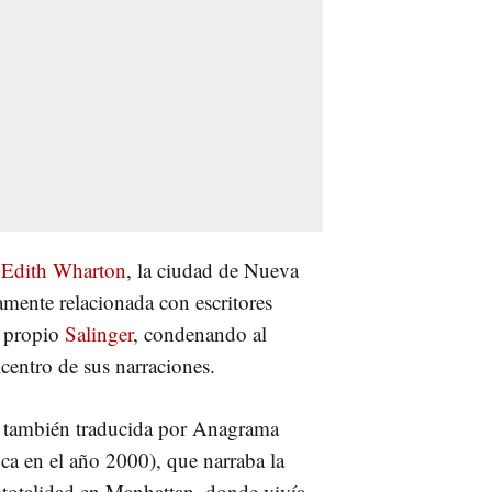
y
Edith Wharton
, la ciudad de Nueva
tamente relacionada con escritores
l propio
Salinger
, condenando al
icentro de sus narraciones.
, también traducida por Anagrama
ica en el año 2000), que narraba la
su totalidad en Manhattan, donde vivía