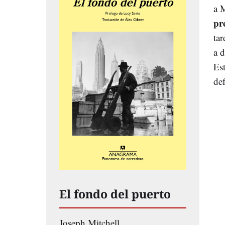
a 
pr
ta
a 
Es
def
El fondo del puerto
Joseph Mitchell