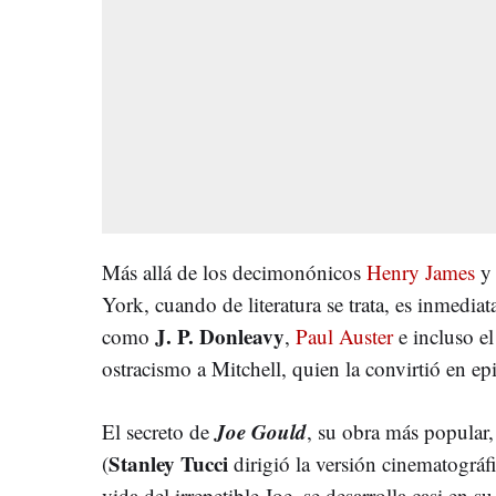
Más allá de los decimonónicos
Henry James
York, cuando de literatura se trata, es inmedia
J. P. Donleavy
como
,
Paul Auster
e incluso e
ostracismo a Mitchell, quien la convirtió en ep
Joe Gould
El secreto de
, su obra más popular
Stanley Tucci
(
dirigió la versión cinematográf
vida del irrepetible Joe, se desarrolla casi en 