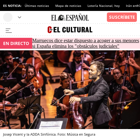
ES NOTICIA:
Últimas noticias
Mapa de noticias
Lotería Nacional, hoy
Irán enfr
Marruecos dice estar dispuesto a acoger a sus menores
EN DIRECTO
si España elimina los "obstáculos judiciales"
Josep Vicent y la ADDA Sinfónica. Foto: Música en Segura