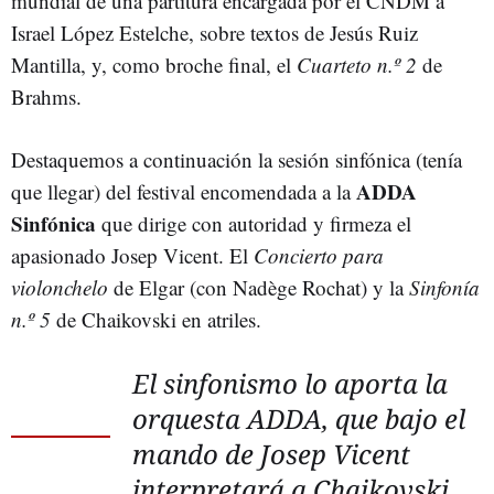
mundial de una partitura encargada por el CNDM a
Israel López Estelche, sobre textos de Jesús Ruiz
Mantilla, y, como broche final, el
Cuarteto n.º 2
de
Brahms.
Destaquemos a continuación la sesión sinfónica (tenía
ADDA
que llegar) del festival encomendada a la
Sinfónica
que dirige con autoridad y firmeza el
apasionado Josep Vicent. El
Concierto para
violonchelo
de Elgar (con Nadège Rochat) y la
Sinfonía
n.º 5
de Chaikovski en atriles.
El sinfonismo lo aporta la
orquesta ADDA, que bajo el
mando de Josep Vicent
interpretará a Chaikovski