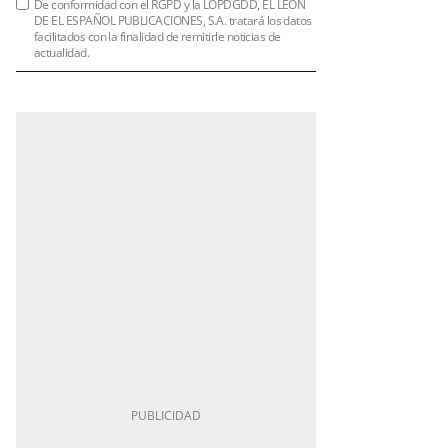
De conformidad con el RGPD y la LOPDGDD, EL LEÓN
DE EL ESPAÑOL PUBLICACIONES, S.A. tratará los datos
facilitados con la finalidad de remitirle noticias de
actualidad.