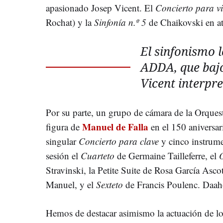
apasionado Josep Vicent. El
Concierto para v
Rochat) y la
Sinfonía n.º 5
de Chaikovski en atr
El sinfonismo 
ADDA, que baj
Vicent interpr
Por su parte, un grupo de cámara de la Orquest
Manuel de Falla
figura de
en el 150 aniversar
singular
Concierto para clave
y cinco instrume
sesión el
Cuarteto
de Germaine Tailleferre, el
O
Stravinski, la Petite Suite de Rosa García Asco
Manuel, y el
Sexteto
de Francis Poulenc. Daaho
Hemos de destacar asimismo la actuación de los