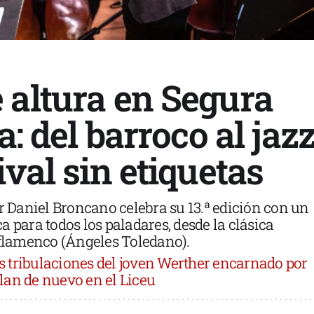
 altura en Segura
a: del barroco al jaz
ival sin etiquetas
or Daniel Broncano celebra su 13.ª edición con un
 para todos los paladares, desde la clásica
 flamenco (Ángeles Toledano).
s tribulaciones del joven Werther encarnado por
lan de nuevo en el Liceu