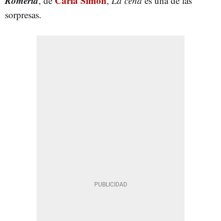
Romería
Carla Simón
, de
,
La cena
es una de las
sorpresas.